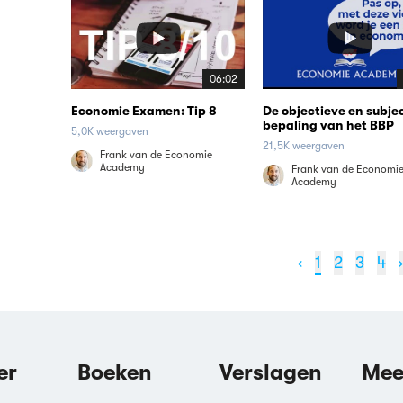
06:02
Economie Examen: Tip 8
De objectieve en subje
bepaling van het BBP
5,0K weergaven
21,5K weergaven
Frank van de Economie
Academy
Frank van de Economi
Academy
‹
1
2
3
4
›
er
Boeken
Verslagen
Mee