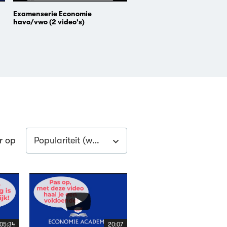
Examenserie Economie
havo/vwo (2 video's)
Populariteit (week)
r op
05:34
20:07