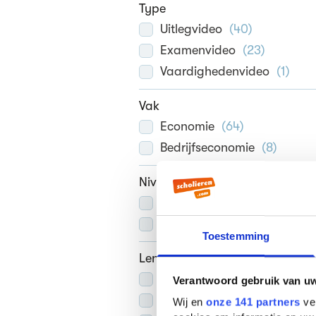
Type
Uitlegvideo
(
40
)
Examenvideo
(
23
)
Vaardighedenvideo
(
1
)
Vak
Economie
(
64
)
Bedrijfseconomie
(
8
)
Niveau
havo
(
58
)
vwo
(
52
)
Toestemming
Lengte
Gemiddeld
(
30
)
Verantwoord gebruik van u
Lang
(
22
)
Wij en
onze 141 partners
ver