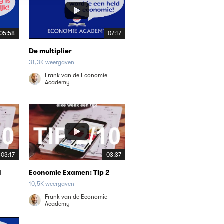
05:58
07:17
De multiplier
31,3K weergaven
Frank van de Economie
Academy
e
03:17
03:37
1
Economie Examen: Tip 2
10,5K weergaven
e
Frank van de Economie
Academy