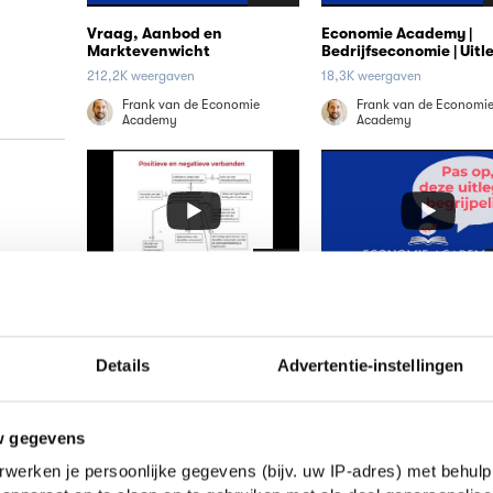
Vraag, Aanbod en
Economie Academy |
Marktevenwicht
Bedrijfseconomie | Uitl
over de debet en credit
212,2K weergaven
18,3K weergaven
van de balans
Frank van de Economie
Frank van de Economi
Academy
Academy
11:37
Economie examentraining
Marginale opbrengste
2020 | super samenvatting
marginale kosten
domein A | Vaardigheden
4,7K weergaven
109,6K weergaven
Details
Advertentie-instellingen
Frank van de Economie
Frank van de Economi
Academy
Academy
w gegevens
werken je persoonlijke gegevens (bijv. uw IP-adres) met behulp