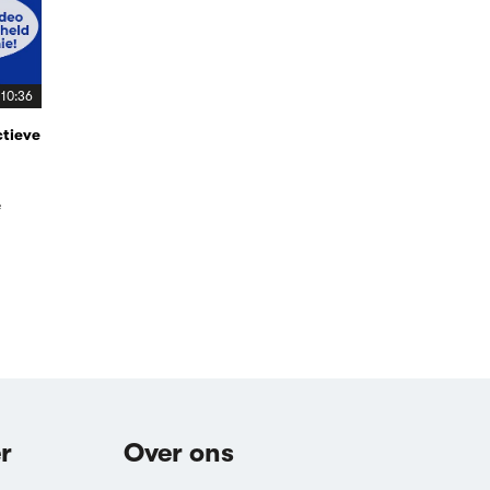
10:36
ctieve
e
r
Over ons