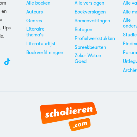
 om
Alle boeken
Alle verslagen
Alle v
n en
Auteurs
Boekverslagen
Alle m
e
Alle
Genres
Samenvattingen
onder
, tips
Literaire
Betogen
thema's
Studi
de,
Profielwerkstukken
Literatuurlijst
Einde
Spreekbeurten
Boekverfilmingen
Foru
Zeker Weten
Goed
Uitleg
Archie