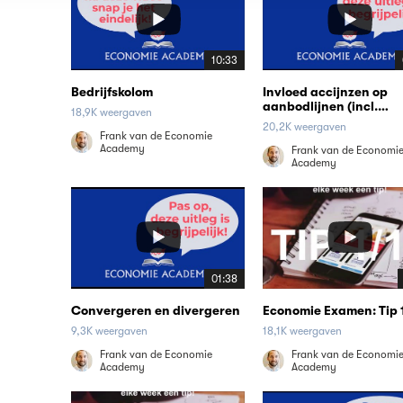
10:33
Bedrijfskolom
Invloed accijnzen op
aanbodlijnen (incl.
18,9K weergaven
afwentelen)
20,2K weergaven
Frank van de Economie
Academy
Frank van de Economi
Academy
01:38
Convergeren en divergeren
Economie Examen: Tip 
9,3K weergaven
18,1K weergaven
Frank van de Economie
Frank van de Economi
Academy
Academy