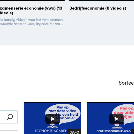
xamenserie economie (vwo) (13
Bedrijfseconomie (8 video's)
ideo's)
lle handig video's voor het vwo-examen
conomie achter elkaar, ingedeeld naar
xamenconcept.
Sortee
09:43