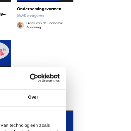
Ondernemingsvormen
eg
55,4K weergaven
zijde
Frank van de Economie
Academy
e
16:32
n en
Over
e
 van technologieën zoals