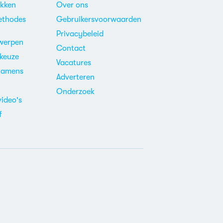
akken
Over ons
ethodes
Gebruikersvoorwaarden
Privacybeleid
werpen
Contact
ekeuze
Vacatures
xamens
Adverteren
m
Onderzoek
video's
f