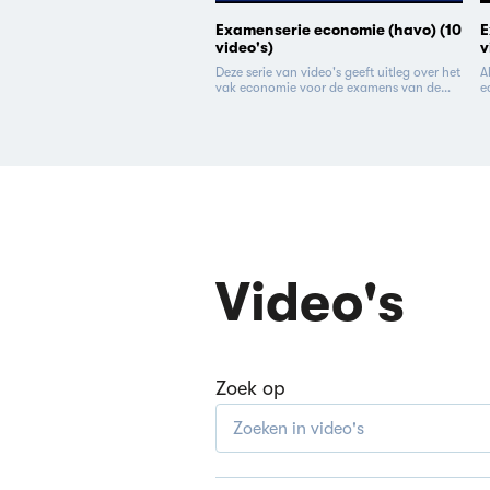
Examenserie economie (havo) (10
E
video's)
v
Deze serie van video's geeft uitleg over het
A
vak economie voor de examens van de
e
havo.
e
Video's
Zoek op