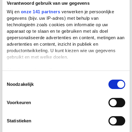
Verantwoord gebruik van uw gegevens
Raaklijn en
Wij en
onze 141 partners
verwerken je persoonlijke
richtingscoëfficiënt
6,7K weergaven
gegevens (bijv. uw IP-adres) met behulp van
technologieën zoals cookies om informatie op uw
Marcel Eggen
apparaat op te slaan en te gebruiken met als doel
gepersonaliseerde advertenties en content, metingen aan
Raaklijn aan grafiek
advertenties en content, inzicht in publiek en
3,3K weergaven
productontwikkeling. U kunt kiezen wie uw gegevens
Marcel Eggen
gebruikt en met welke doelen.
Als u het toestaat, willen we ook graag:
Snelheid op één moment
Informatie verzamelen over uw geografische
Toestemmingsselectie
benaderen
Noodzakelijk
locatie, die tot een paar meter nauwkeurig kan zijn
4,0K weergaven
Uw apparaat identificeren door het actief te
Marcel Eggen
scannen op specifieke eigenschappen (fingerprinting)
Voorkeuren
Lees meer over hoe uw persoonlijke gegevens worden
Differentiequotiënt bij
verwerkt en stel uw voorkeuren in het
detailgedeelte
in.
formule
U kunt uw toestemming op elk moment wijzigen of
7,0K weergaven
Statistieken
intrekken in de Cookieverklaring.
Marcel Eggen