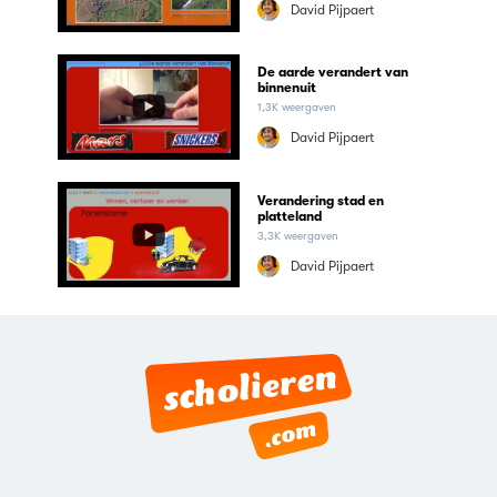
David Pijpaert
De aarde verandert van
binnenuit
1,3K weergaven
David Pijpaert
Verandering stad en
platteland
3,3K weergaven
David Pijpaert