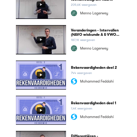
grafiek (HAVO wiskunde A &
209,6K weergaven
VWO wiskunde A)
Menno Lagerwey
Veranderingen - Intervallen
(HAVO wiskunde A & VWO
wiskunde A)
187,1K weergaven
Menno Lagerwey
Rekenvaardigheden deel 2
744 weergaven
Mohammed Feddahi
Rekenvaardigheden deel 1
1,4K weergaven
Mohammed Feddahi
Differentiëren -