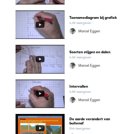
Toenamediagram bij grafiek
4,2K weergaven
Marcel Eggen
Soorten stijgen en dalen
4,6K weergaven
Marcel Eggen
Intervallen
6,8K weergaven
Marcel Eggen
De aarde verandert van
buitenaf
544 weergaven