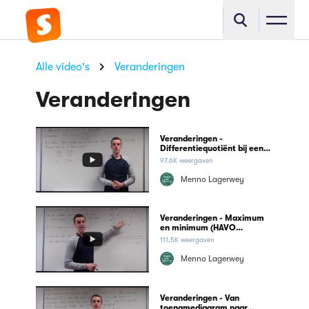
Alle video's
Veranderingen
Veranderingen
Veranderingen -
Differentiequotiënt bij een
formule (HAVO wiskunde A)
97,6K weergaven
Menno Lagerwey
Veranderingen - Maximum
en minimum (HAVO
wiskunde A)
111,5K weergaven
Menno Lagerwey
Veranderingen - Van
toenamediagram naar