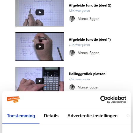
Afgeleide functie (deel 2)
1,5K weergaven
Marcel Eggen
Afgeleide functie (deel 1)
2,1K weergaven
Marcel Eggen
Hellinggrafiek plotten
7,5K weergaven
Marcel Eggen
Hellinggrafieken schetsen
4,8K weergaven
Toestemming
Details
Advertentie-instellingen
Ov
Marcel Eggen