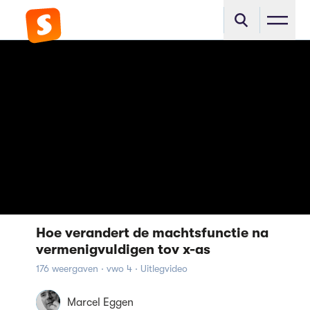
Hoe verandert de machtsfunctie na
vermenigvuldigen tov x-as
176 weergaven · vwo 4 · Uitlegvideo
Marcel Eggen