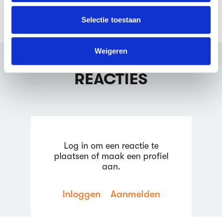
informatie die je aan ze hebt verstrekt of die ze hebben
Marcel Eggen
04:08
verzameld op basis van jouw gebruik van hun services.
Selectie toestaan
We werken samen met
64 derden
die uw gegevens
kunnen ontvangen en verwerken.
Weigeren
REACTIES
Log in om een reactie te
plaatsen of maak een profiel
aan.
Inloggen
Aanmelden