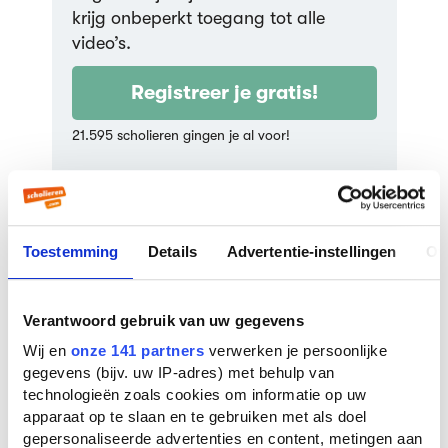
krijg onbeperkt toegang tot alle
video’s.
Registreer je gratis!
21.595 scholieren gingen je al voor!
Geef een cijfer:
Toestemming
Details
Advertentie-instellingen
Ov
7
Verantwoord gebruik van uw gegevens
Wij en
onze 141 partners
verwerken je persoonlijke
gegevens (bijv. uw IP-adres) met behulp van
technologieën zoals cookies om informatie op uw
apparaat op te slaan en te gebruiken met als doel
Misschien vind je dit ook
gepersonaliseerde advertenties en content, metingen aan