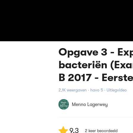
Opgave 3 - Ex
bacteriën (E
B 2017 - Eerste
2,1K weergaven · havo 5 · Uitlegvideo
Menno Lagerwey
9,3
2
keer beoordeeld