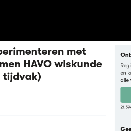
perimenteren met
Onb
xamen HAVO wiskunde
Regi
en k
 tijdvak)
alle 
21.59
Gee