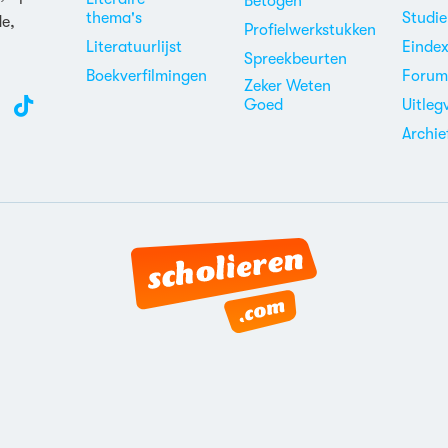
Betogen
thema's
Studi
de,
Profielwerkstukken
Literatuurlijst
Einde
Spreekbeurten
Boekverfilmingen
Foru
Zeker Weten
Goed
Uitleg
Archie