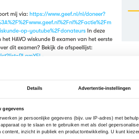
ort mij via:
https://www.geef.nl/nl/doneer?
s%3A%2F%2Fwww.geef.nl%2Fnl%2Factie%2Fm
wiskunde-op-youtube%2Fdonateurs
In deze
n het HAVO wiskunde B examen van het eerste
ver dit examen? Bekijk de afspeellijst:
ist?list=PLqmYEL-
CNL
Details
Advertentie-instellingen
ven
wiskunde
Wiskunde B
eindexamen
w gegevens
werken je persoonlijke gegevens (bijv. uw IP-adres) met behulp
apparaat op te slaan en te gebruiken met als doel gepersonalise
k interessant
 content, inzicht in publiek en productontwikkeling. U kunt kiez