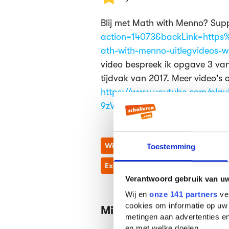
Blij met Math with Menno? Supp
action=14073&backLink=http
ath-with-menno-uitlegvideos-
video bespreek ik opgave 3 va
tijdvak van 2017. Meer video's o
https://www.youtube.com/playl
9zWjO8by0OAOJ1Cq63rn4e9
Wiskunde
Wiskunde B
opga
Toestemming
Examenserie
Examenopgaven
Verantwoord gebruik van u
Wij en
onze 141 partners
ver
cookies om informatie op uw 
Misschien vind je dit oo
metingen aan advertenties en
en met welke doelen.