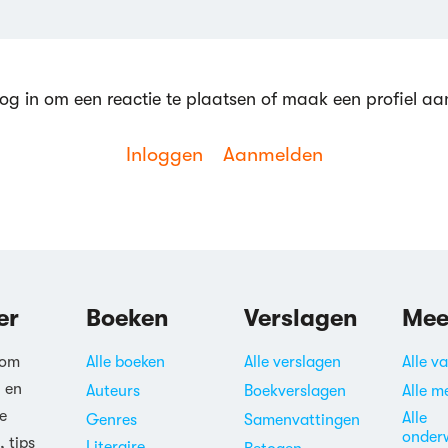
og in om een reactie te plaatsen of maak een profiel aa
Inloggen
Aanmelden
er
Boeken
Verslagen
Mee
 om
Alle boeken
Alle verslagen
Alle v
n en
Auteurs
Boekverslagen
Alle m
e
Alle
Genres
Samenvattingen
onder
, tips
Literaire