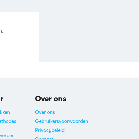
n.
r
Over ons
akken
Over ons
ethodes
Gebruikersvoorwaarden
Privacybeleid
werpen