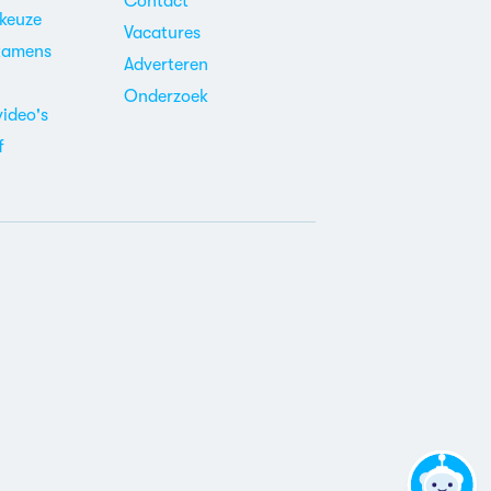
Contact
ekeuze
Vacatures
xamens
Adverteren
m
Onderzoek
video's
f