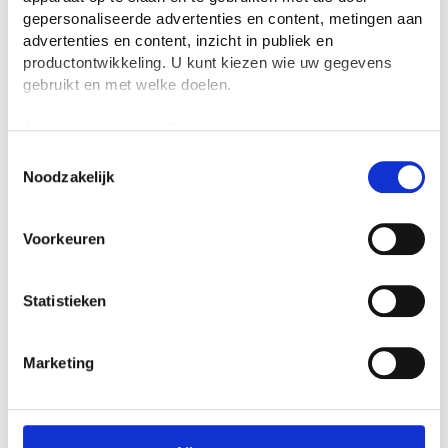
Marktevenwicht
gepersonaliseerde advertenties en content, metingen aan
63,6K weergaven
Misschien vind je dit ook
advertenties en content, inzicht in publiek en
OsAcademie
productontwikkeling. U kunt kiezen wie uw gegevens
interessant
gebruikt en met welke doelen.
11:23
Financiële zelfredzaamheid
Als u het toestaat, willen we ook graag:
consumptief krediet havo
Veranderende vraaglijnen - 5
LWEO
393 weergaven
Informatie verzamelen over uw geografische
Toestemmingsselectie
factoren
44,1K weergaven
Meneer Schoolmeesters
Noodzakelijk
locatie, die tot een paar meter nauwkeurig kan zijn
09:57
Uw apparaat identificeren door het actief te
OsAcademie
scannen op specifieke eigenschappen (fingerprinting)
08:41
Kruislingse prijselasticiteit /
Voorkeuren
kruisprijselasticiteit
Lees meer over hoe uw persoonlijke gegevens worden
61,9K weergaven
verwerkt en stel uw voorkeuren in het
detailgedeelte
in.
Perfecte (in)elasticiteit en
Frank van de Economie
U kunt uw toestemming op elk moment wijzigen of
vraaglijnen
Academy
Statistieken
09:59
19,2K weergaven
intrekken in de Cookieverklaring.
OsAcademie
Kopen of huren
We gebruiken cookies om content en advertenties te
12:15
Marketing
3,6K weergaven
personaliseren, om functies voor social media te bieden
Thijs Lemmens
en om ons websiteverkeer te analyseren. Ook delen we
06:46
De wet van het aanbod
informatie over jouw gebruik van onze site met onze
35,9K weergaven
partners voor social media, adverteren en analyse. Deze