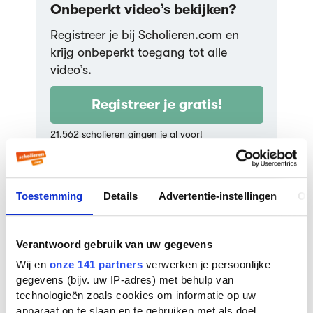
Onbeperkt video’s bekijken?
Welvaartsverlies
Registreer je bij Scholieren.com en
(harbergerdriehoek) en pareto
efficiëntie
krijg onbeperkt toegang tot alle
136,9K weergaven
video’s.
OsAcademie
05:10
Registreer je gratis!
De wet van de vraag
21.562 scholieren gingen je al voor!
89,8K weergaven
OsAcademie
Geef een cijfer:
13:33
Toestemming
Details
Advertentie-instellingen
Ov
Verschuivingen aanbodlijn - 5
7
factoren
Verantwoord gebruik van uw gegevens
36,0K weergaven
OsAcademie
Wij en
onze 141 partners
verwerken je persoonlijke
11:37
gegevens (bijv. uw IP-adres) met behulp van
technologieën zoals cookies om informatie op uw
apparaat op te slaan en te gebruiken met als doel