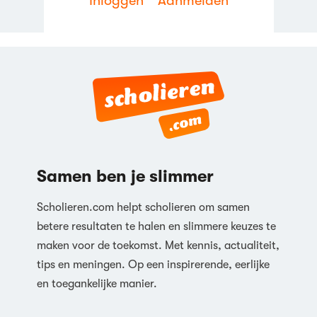
Inloggen
Aanmelden
09:59
Invloed accijnzen op aanbodlijnen
(incl. afwentelen)
20,2K weergaven
Frank van de Economie
Academy
05:58
Shutdown point
3,7K weergaven
Samen ben je slimmer
Frank van de Economie
Academy
04:20
Scholieren.com helpt scholieren om samen
betere resultaten te halen en slimmere keuzes te
Welvaartsoptimum
maken voor de toekomst. Met kennis, actualiteit,
11,8K weergaven
tips en meningen. Op een inspirerende, eerlijke
Frank van de Economie
Academy
en toegankelijke manier.
08:14