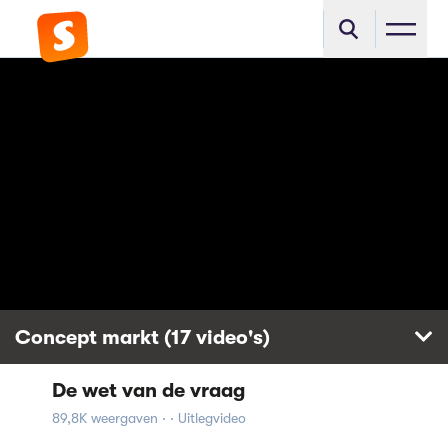
Concept markt (17 video's)
De wet van de vraag
Marktfalen & overheidsingrijpen
met een minimum prijs
89,8K weergaven · · Uitlegvideo
111,1K weergaven