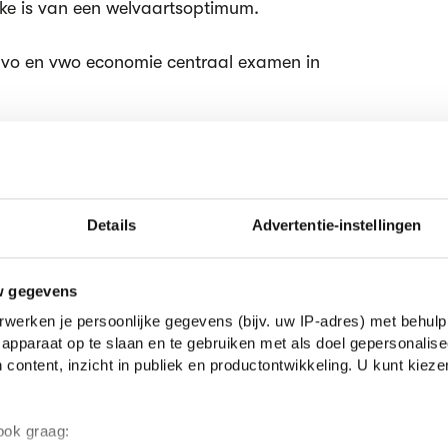
rake is van een welvaartsoptimum.
 havo en vwo economie centraal examen in
consumentensurplus
producentensurplus
ptimum
Details
Advertentie-instellingen
k interessant
w gegevens
werken je persoonlijke gegevens (bijv. uw IP-adres) met behulp
apparaat op te slaan en te gebruiken met als doel gepersonalise
 content, inzicht in publiek en productontwikkeling. U kunt kiez
 ook graag: