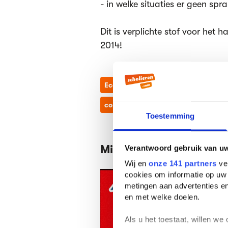
- in welke situaties er geen sp
Dit is verplichte stof voor het
2014!
Economie
behoefte
welvaart
concept schaarste
welvaartso
Toestemming
Misschien vind je dit oo
Verantwoord gebruik van u
Wij en
onze 141 partners
ver
cookies om informatie op uw 
metingen aan advertenties en
en met welke doelen.
Als u het toestaat, willen we