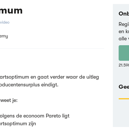
imum
Onb
gvideo
Regi
en k
demy
alle 
21.59
aartsoptimum en gaat verder waar de uitleg
oducentensurplus eindigt.
Gee
weet je:
olgens de econoom Pareto ligt
rtsoptimum zijn