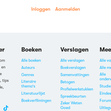
Inloggen
Aanmelden
er
Boeken
Verslagen
Mee
 om
Alle boeken
Alle verslagen
Alle v
n en
Auteurs
Boekverslagen
Alle m
e
Alle
Genres
Samenvattingen
onder
, tips
Literaire
Betogen
thema's
Studi
de,
Profielwerkstukken
Literatuurlijst
Einde
Spreekbeurten
Boekverfilmingen
Foru
Zeker Weten
Goed
Uitleg