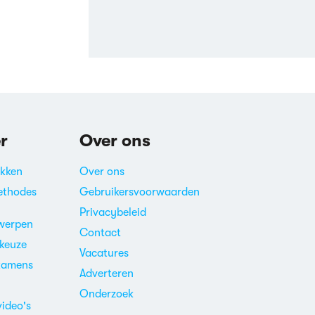
r
Over ons
akken
Over ons
ethodes
Gebruikersvoorwaarden
Privacybeleid
werpen
Contact
ekeuze
Vacatures
xamens
Adverteren
m
Onderzoek
video's