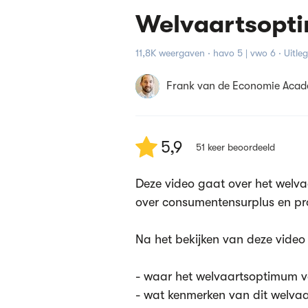
Welvaartsopt
11,8K weergaven · havo 5 | vwo 6 · Uitle
Frank van de Economie Aca
5,9
51
keer beoordeeld
Deze video gaat over het welv
over consumentensurplus en pr
Na het bekijken van deze video 
- waar het welvaartsoptimum v
- wat kenmerken van dit welvaa