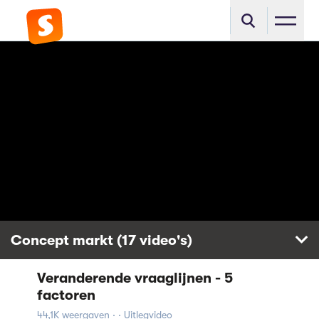
Concept markt (17 video's)
Veranderende vraaglijnen - 5
Marktfalen & overheidsingrijpen
met een minimum prijs
factoren
111,1K weergaven
44,1K weergaven · · Uitlegvideo