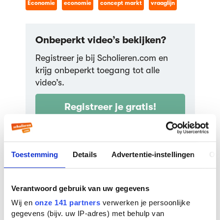
Economie
economie
concept markt
vraaglijn
Welvaartsverlies
(harbergerdriehoek) en pareto
efficiëntie
136,9K weergaven
Onbeperkt video’s bekijken?
OsAcademie
Registreer je bij Scholieren.com en
05:10
krijg onbeperkt toegang tot alle
video’s.
De wet van de vraag
89,8K weergaven
Registreer je gratis!
OsAcademie
21.595 scholieren gingen je al voor!
13:33
Toestemming
Details
Advertentie-instellingen
Ov
Verschuivingen aanbodlijn - 5
Geef een cijfer:
factoren
36,0K weergaven
OsAcademie
Verantwoord gebruik van uw gegevens
7
11:37
Wij en
onze 141 partners
verwerken je persoonlijke
gegevens (bijv. uw IP-adres) met behulp van