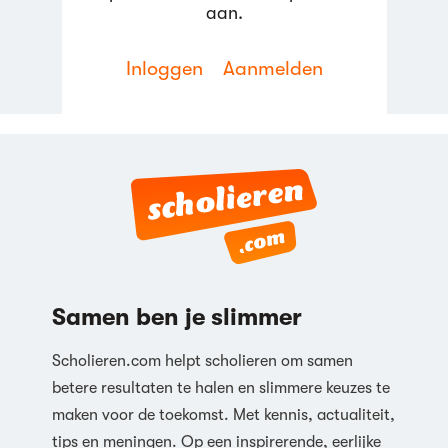
09:59
aan.
Invloed accijnzen op aanbodlijnen
Inloggen
Aanmelden
(incl. afwentelen)
20,2K weergaven
Frank van de Economie
Academy
05:58
Shutdown point
3,7K weergaven
Frank van de Economie
Academy
04:20
Samen ben je slimmer
Welvaartsoptimum
11,8K weergaven
Scholieren.com helpt scholieren om samen
Frank van de Economie
betere resultaten te halen en slimmere keuzes te
Academy
maken voor de toekomst. Met kennis, actualiteit,
08:14
tips en meningen. Op een inspirerende, eerlijke