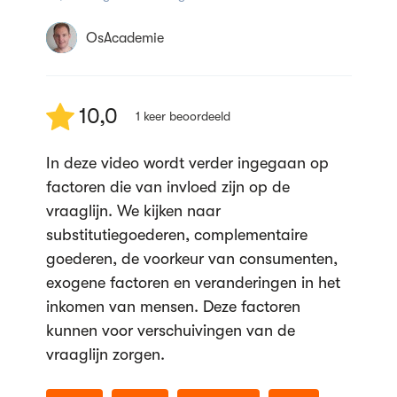
OsAcademie
15:17
OsAcademie
Effect overheidsingrijpen met
belastingheffing per product aan
producent
93,8K weergaven
10,0
1
keer beoordeeld
OsAcademie
14:00
In deze video wordt verder ingegaan op
factoren die van invloed zijn op de
Inkomenselasticiteit
vraaglijn. We kijken naar
50,1K weergaven
substitutiegoederen, complementaire
OsAcademie
goederen, de voorkeur van consumenten,
09:32
exogene factoren en veranderingen in het
inkomen van mensen. Deze factoren
Elasticiteiten introductie
kunnen voor verschuivingen van de
32,0K weergaven
vraaglijn zorgen.
OsAcademie
03:28