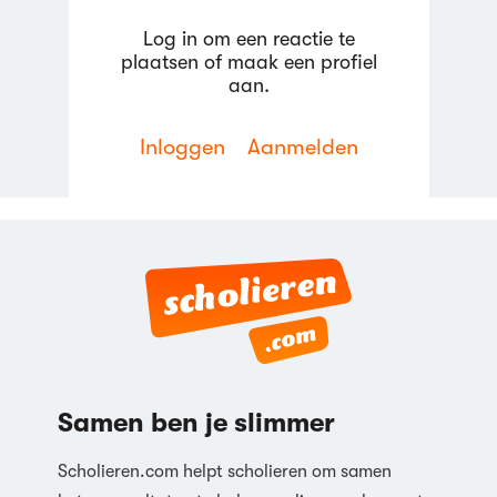
09:59
Log in om een reactie te
plaatsen of maak een profiel
Invloed accijnzen op aanbodlijnen
(incl. afwentelen)
aan.
20,2K weergaven
Frank van de Economie
Inloggen
Aanmelden
Academy
05:58
Shutdown point
3,7K weergaven
Frank van de Economie
Academy
04:20
Welvaartsoptimum
11,8K weergaven
Samen ben je slimmer
Frank van de Economie
Academy
08:14
Scholieren.com helpt scholieren om samen