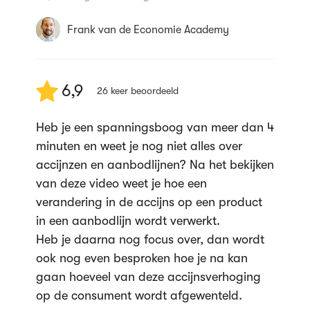
OsAcademie
15:17
Frank van de Economie Academy
Effect overheidsingrijpen met
belastingheffing per product aan
producent
93,8K weergaven
6,9
26
keer beoordeeld
OsAcademie
14:00
Heb je een spanningsboog van meer dan 4
minuten en weet je nog niet alles over
Inkomenselasticiteit
accijnzen en aanbodlijnen? Na het bekijken
50,1K weergaven
van deze video weet je hoe een
OsAcademie
verandering in de accijns op een product
09:32
in een aanbodlijn wordt verwerkt.
Heb je daarna nog focus over, dan wordt
Elasticiteiten introductie
ook nog even besproken hoe je na kan
32,0K weergaven
gaan hoeveel van deze accijnsverhoging
OsAcademie
op de consument wordt afgewenteld.
03:28