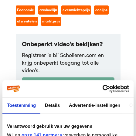
Economie
aanbodlijn
evenwichtsprijs
accijns
Welvaartsverlies
(harbergerdriehoek) en pareto
efficiëntie
afwentelen
marktprijs
136,9K weergaven
OsAcademie
05:10
Onbeperkt video’s bekijken?
Registreer je bij Scholieren.com en
De wet van de vraag
krijg onbeperkt toegang tot alle
89,8K weergaven
video’s.
OsAcademie
13:33
Registreer je gratis!
Verschuivingen aanbodlijn - 5
21.594 scholieren gingen je al voor!
factoren
Toestemming
Details
Advertentie-instellingen
Ov
36,0K weergaven
OsAcademie
Geef een cijfer:
11:37
Verantwoord gebruik van uw gegevens
Wij en
onze 141 partners
verwerken je persoonlijke