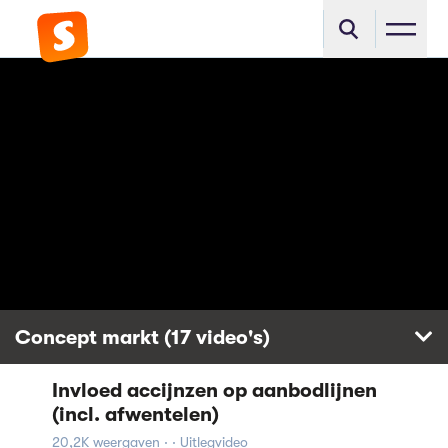
Concept markt (17 video's)
Invloed accijnzen op aanbodlijnen
Marktfalen & overheidsingrijpen
met een minimum prijs
(incl. afwentelen)
111,1K weergaven
20,2K weergaven · · Uitlegvideo